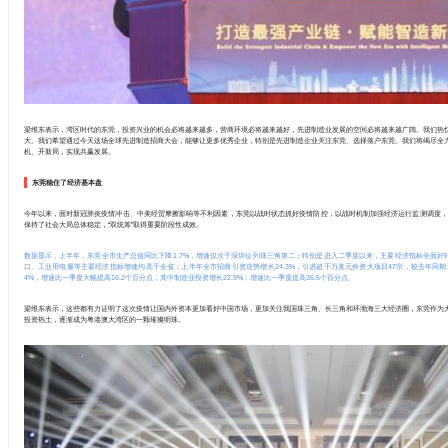
梁维东表示，湾区时代的东莞，投资兴业的机会必将越来越多，营商环境必将越来越好，先进制造业发展的空间必将越来越广阔。我们热
大。我们希望通过今天这场全球先进制造招商大会，能够让更多优秀企业，特别是先进制造企业关注东莞、选择落户东莞。我们将竭尽全
机、开新局，实现共赢发展。
东莞稳住了经济基本盘
今年以来，面对新冠肺炎疫情冲击、中美经贸摩擦影响等不利因素，东莞以战时状态抓好疫情防控，以战时机制加强经济运行监测调度，扎实
保持了社会大局总体稳定，“双统筹”取得重要阶段性成效。
数据显示，上半年，东莞全市生产总值同比下降1.7%，增速仅次于深圳位列珠三角第二；特别是进入二季度以来，主要经济指标全面好
口、工业用电量等主要经济指标增速均高于全省；上半年全市招商引资逆势增长24.3%，引进超千万美元外资大项目47宗，较去年同期
4%，增速比一季度大幅提高16.2个百分点，其中制造业投资增长22.9%，增速比一季度提高36.5个百分点。
梁维东表示，这些都有力证明了这次疫情让国内外资本更加看好中国市场，更加关注我国珠三角、长三角和环渤海三大经济圈，东莞作为
投资热土，逐渐成为粤港澳大湾区的一颗璀璨明珠。