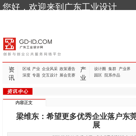
您好，欢迎来到广东工业设计
网！
资
产
区域
产业
企业风采
政策通告
设计圈
集群
产业界
|
|
|
深度
专题
交互设计
展会竞赛
园区
院系作品
|
|
讯
业
内容正文
梁维东：希望更多优秀企业落户东
展