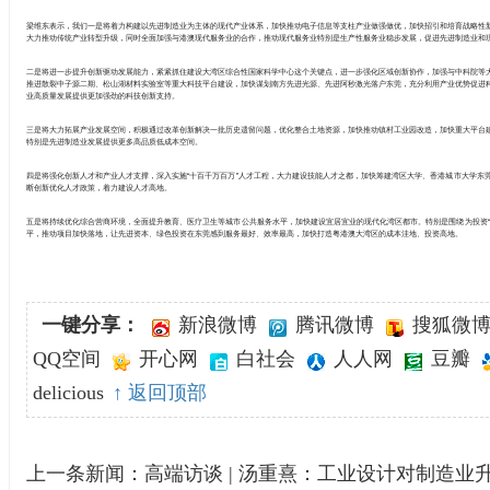
梁维东表示，我们一是将着力构建以先进制造业为主体的现代产业体系，加快推动电子信息等支柱产业做强做优，加快招引和培育战略性
大力推动传统产业转型升级，同时全面加强与港澳现代服务业的合作，推动现代服务业特别是生产性服务业稳步发展，促进先进制造业和
二是将进一步提升创新驱动发展能力，紧紧抓住建设大湾区综合性国家科学中心这个关键点，进一步强化区域创新协作，加强与中科院等
推进散裂中子源二期、松山湖材料实验室等重大科技平台建设，加快谋划南方先进光源、先进阿秒激光落户东莞，充分利用产业优势促进
业高质量发展提供更加强劲的科技创新支持。
三是将大力拓展产业发展空间，积极通过改革创新解决一批历史遗留问题，优化整合土地资源，加快推动镇村工业园改造，加快重大平台建
特别是先进制造业发展提供更多高品质低成本空间。
四是将强化创新人才和产业人才支撑，深入实施“十百千万百万”人才工程，大力建设技能人才之都，加快筹建湾区大学、香港城市大学东
断创新优化人才政策，着力建设人才高地。
五是将持续优化综合营商环境，全面提升教育、医疗卫生等城市公共服务水平，加快建设宜居宜业的现代化湾区都市。特别是围绕为投资“
平，推动项目加快落地，让先进资本、绿色投资在东莞感到服务最好、效率最高，加快打造粤港澳大湾区的成本洼地、投资高地。
一键分享：
新浪微博
腾讯微博
搜狐微
QQ空间
开心网
白社会
人人网
豆瓣
delicious
↑ 返回顶部
上一条新闻：
高端访谈 | 汤重熹：工业设计对制造业