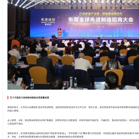
五个方面发力加快推动制造业高质量发展
梁维东表示，今天的大会聚焦的是全球先进制造。始终坚持把制造业作为立市之本、强市之基，是东莞改革开放40多年取得辉煌成就的
的核心领域。
会上获悉，当前，新冠肺炎疫情在全球扩散蔓延，世界经济陷入深度衰退，外部环境的不稳定性、不确定性、复杂性仍然突出。但无论形
心是始终不变的。
梁维东表示，东莞将在继续以战时状态抓好“双统筹”的基础上，牢牢把握“三区”叠加重大历史机遇，特别是以建设省改革创新实验区为
才、资金、土地等供给要素加速向先进制造业集聚，加快推动制造业高质量发展。