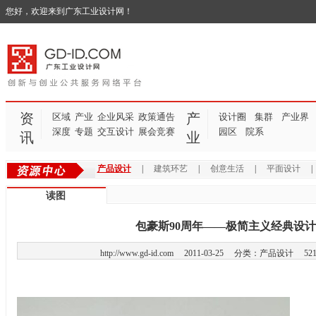
您好，欢迎来到广东工业设计网！
资
产
区域
产业
企业风采
政策通告
设计圈
集群
产业界
深度
专题
交互设计
展会竞赛
园区
院系
讯
业
产品设计
|
建筑环艺
|
创意生活
|
平面设计
读图
包豪斯90周年——极简主义经典设
http://www.gd-id.com
2011-03-25 分类：产品设计 521
Josef Albers 茶壶（1926）