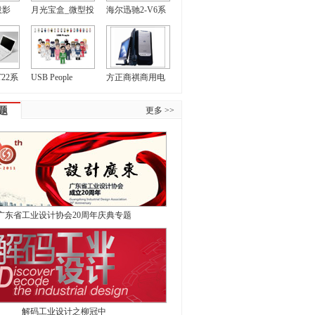
投影
月光宝盒_微型投
海尔迅驰2-V6系
22系
USB People
方正商祺商用电
题
更多 >>
广东省工业设计协会20周年庆典专题
解码工业设计之柳冠中