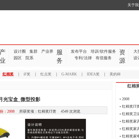
关于我
产
服
资
设计圈
集群
产业界
发布平台
培训/软件服务
大
园区
院系
专利/法律
有偿服务
设
业
务
源
|
红棉奖
|
iF奖
|
红点奖
|
G-MARK
|
IDEA奖
|
美的杯
红棉
月光宝盒_微型投影
2008
红棉奖IT
份：2008
所获奖项：红棉奖IT类 4549 次浏览
红棉奖卫
红棉奖家
红棉奖家
红棉奖家