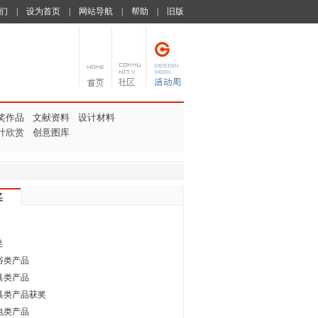
们
|
设为首页
|
网站导航
|
帮助
|
旧版
奖作品
文献资料
设计材料
计欣赏
创意图库
奖
类
浴类产品
具类产品
具类产品获奖
电类产品