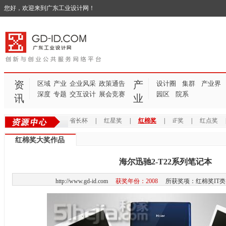
您好，欢迎来到广东工业设计网！
资
产
区域
产业
企业风采
政策通告
设计圈
集群
产业界
深度
专题
交互设计
展会竞赛
园区
院系
讯
业
省长杯
|
红星奖
|
红棉奖
|
iF奖
|
红点奖
红棉奖大奖作品
海尔迅驰2-T22系列笔记本
http://www.gd-id.com
获奖年份：2008
所获奖项：红棉奖IT类 