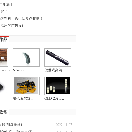
P灯具设计
意凳子
味佐料机，给生活多点趣味！
人深思的广告设计
作品
 Family
S Series...
便携式高清...
猫抓五代野...
QLD-202 L...
欣赏
来运转-加湿器设计
2022-11-07
生活—Neotenic灯
2022-11-03