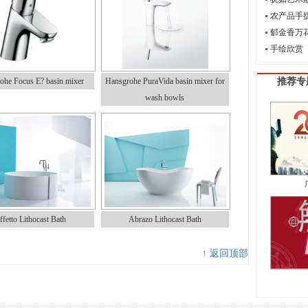
农产品手
郁金香万
手绘欣赏
ohe Focus E? basin mixer
Hansgrohe PuraVida basin mixer for
推荐专
wash bowls
ffetto Lithocast Bath
Abrazo Lithocast Bath
↑ 返回顶部