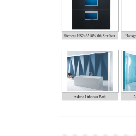
Siemens HS243510W 6th Sterilizer
Hansgr
Askew Lithocast Bath
A