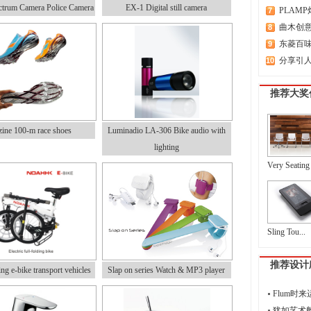
ctrum Camera Police Camera
EX-1 Digital still camera
PLAM
7
曲木创
8
东菱百
9
分享引
10
推荐大奖
ine 100-m race shoes
Luminadio LA-306 Bike audio with
lighting
Very Seating
Sling Tou...
推荐设计
ing e-bike transport vehicles
Slap on series Watch & MP3 player
Flum时
犹如艺术般的