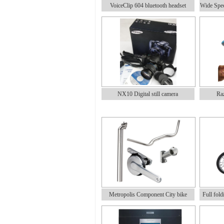
VoiceClip 604 bluetooth headset
Wide Spe
NX10 Digital still camera
Raz
Metropolis Component City bike
Full fold