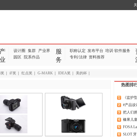
产
服
设计圈
集群
产业界
职称认定
发布平台
培训·软件服务
|
|
|
园区
院系作品
专利/法律
资料推荐
|
|
业
务
棉奖
|
iF奖
|
红点奖
|
G-MARK
|
IDEA奖
|
美的杯
|
热图排
《监护型
1
#产品设
2
把人们
3
橡果儿
4
FOSA L
5
SLOT
6