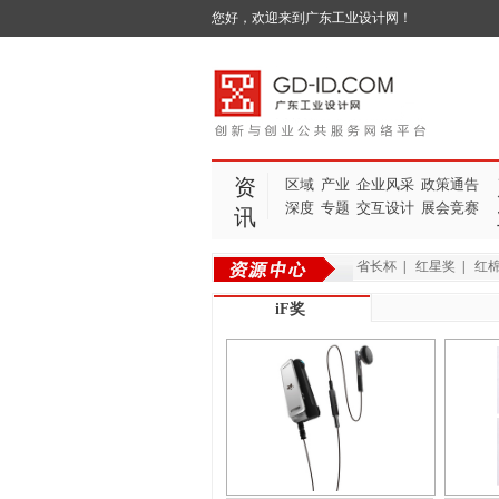
您好，欢迎来到广东工业设计网！
资
区域
产业
企业风采
政策通告
深度
专题
交互设计
展会竞赛
讯
省长杯
|
红星奖
|
红
iF奖