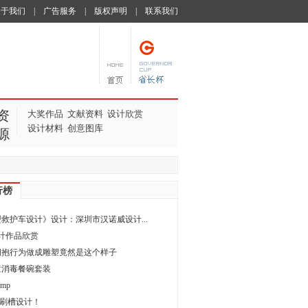
关于我们
|
广告服务
|
版权声明
|
联系我们
资
大奖作品
文献资料
设计欣赏
设计材料
创意图库
源
行榜
救护车设计》设计：深圳市汉诺威设计...
计作品欣赏
拥抱行为做成雕塑竟然是这个样子
童消毒餐碗套装
amp
 牙刷槽设计！