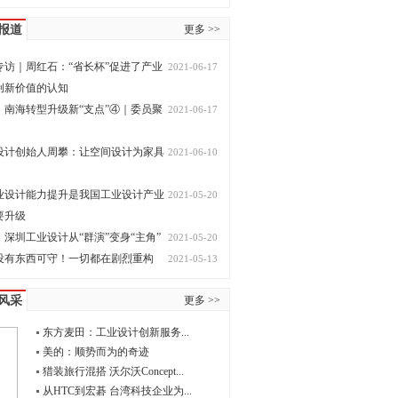
报道
更多 >>
专访｜周红石：“省长杯”促进了产业
2021-06-17
创新价值的认知
，南海转型升级新“支点”④｜委员聚
2021-06-17
设计创始人周攀：让空间设计为家具
2021-06-10
业设计能力提升是我国工业设计产业
2021-05-20
要升级
深圳工业设计从“群演”变身“主角”
2021-05-20
没有东西可守！一切都在剧烈重构
2021-05-13
风采
更多 >>
东方麦田：工业设计创新服务...
美的：顺势而为的奇迹
猎装旅行混搭 沃尔沃Concept...
从HTC到宏碁 台湾科技企业为...