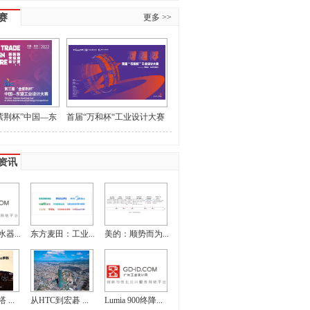
赛
更多 >>
紫荆杯”中国—东
首届“万和杯“工业设计大赛
大赛作品征集
获奖名单和最佳指导教师名
单的公示
资讯
器...
东方麦田：工业...
美的：顺势而为...
...
从HTC到宏碁 ...
Lumia 900终降...