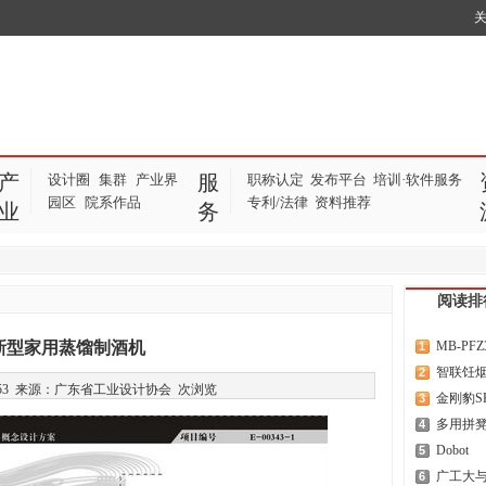
产
服
设计圈
集群
产业界
职称认定
发布平台
培训·软件服务
|
|
|
园区
院系作品
专利/法律
资料推荐
|
|
业
务
阅读排
新型家用蒸馏制酒机
MB-PF
1
智联饪
2
16:09:53 来源：广东省工业设计协会
次浏览
金刚豹SK
3
多用拼
4
Dobot
5
广工大与
6