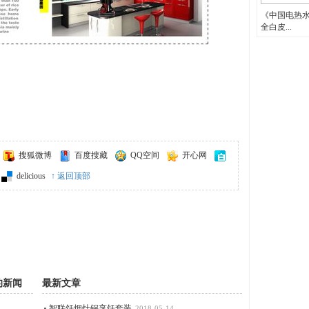
《中国电热
全白皮...
搜狐微博
百度搜藏
QQ空间
开心网
delicious
↑ 返回顶部
的新闻
最新文章
智联饪烟灶锅烹饪套装
2018-05-14