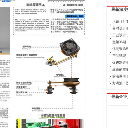
最新深度
《设计》
界对设计
工业设计
焦第38期
优梵装饰
产品赋能
促进制造
政策的重
前沿调研｜
方洪波：
最新企业