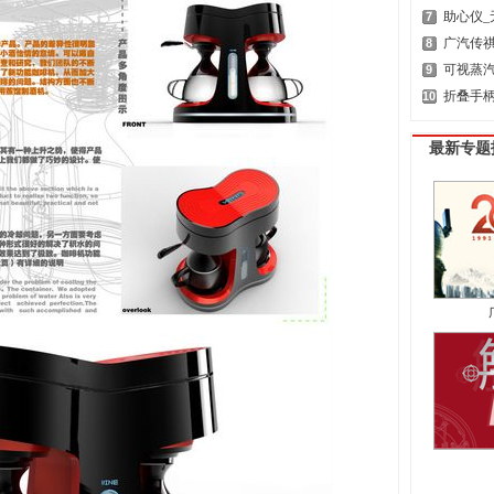
助心仪_
7
广汽传祺
8
可视蒸
9
折叠手
10
最新专题