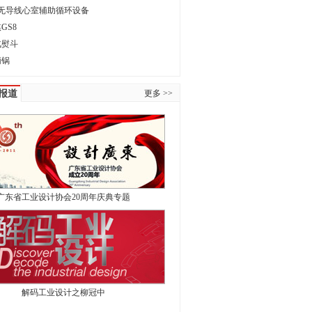
无导线心室辅助循环设备
GS8
汽熨斗
柄锅
报道
更多 >>
广东省工业设计协会20周年庆典专题
解码工业设计之柳冠中