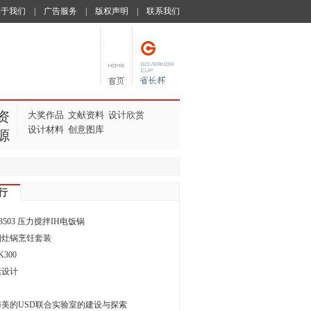
关于我们
|
广告服务
|
版权声明
|
联系我们
资
大奖作品
文献资料
设计欣赏
设计材料
创意图库
源
行
Z3503 压力搅拌IH电饭锅
烟灶锅烹饪套装
300
凳设计
美的USD联合实验室的建设与探索