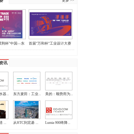
赛
更多 >>
紫荆杯”中国—东
首届“万和杯“工业设计大赛
大赛作品征集
获奖名单和最佳指导教师名
单的公示
资讯
器...
东方麦田：工业...
美的：顺势而为...
...
从HTC到宏碁 ...
Lumia 900终降...