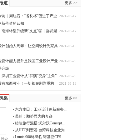
报道
更多 >>
专访｜周红石：“省长杯”促进了产业
2021-06-17
创新价值的认知
，南海转型升级新“支点”④｜委员聚
2021-06-17
设计创始人周攀：让空间设计为家具
2021-06-10
业设计能力提升是我国工业设计产业
2021-05-20
要升级
深圳工业设计从“群演”变身“主角”
2021-05-20
没有东西可守！一切都在剧烈重构
2021-05-13
风采
更多 >>
东方麦田：工业设计创新服务...
美的：顺势而为的奇迹
猎装旅行混搭 沃尔沃Concept...
从HTC到宏碁 台湾科技企业为...
Lumia 900终降临 诺基亚CES...
水器安