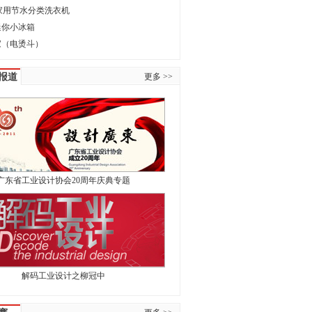
”家用节水分类洗衣机
—迷你小冰箱
家（电烫斗）
报道
更多 >>
广东省工业设计协会20周年庆典专题
解码工业设计之柳冠中