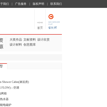
关于我们
|
广告服务
|
版权声明
|
联系我们
资
大奖作品
文献资料
设计欣赏
设计材料
创意图库
源
行
ain Shower Cabin(淋浴房)
R FLOW)—空调
电烤箱
电热水器
节能电磁炉