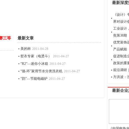
最新深度
《设计》
界对设计
工业设计
焦第38期
赛三等
最新文章
优梵装饰
美的杯
2011-04-28
产品赋能
熨衣专家（电烫斗）
促进制造
2011-04-27
政策的重
“R2”—迷你小冰箱
2011-04-27
前沿调研｜
“循-环”家用节水分类洗衣机
2011-04-27
方洪波：
“韵”—节能电磁炉
2011-04-27
最新企业
《中国电热