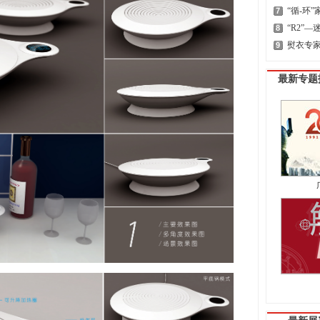
“循-环
7
“R2”
8
熨衣专
9
最新专题