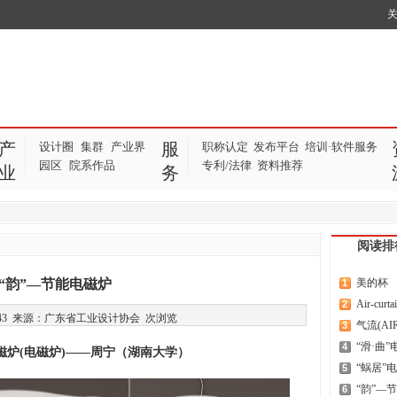
产
服
设计圈
集群
产业界
职称认定
发布平台
培训·软件服务
|
|
|
园区
院系作品
专利/法律
资料推荐
|
|
业
务
阅读排
“韵”—节能电磁炉
美的杯
1
Air-curt
2
13:48:43 来源：广东省工业设计协会
次浏览
气流(AI
3
“滑·曲”
4
炉(电磁炉)——周宁（湖南大学）
“蜗居”
5
“韵”—
6