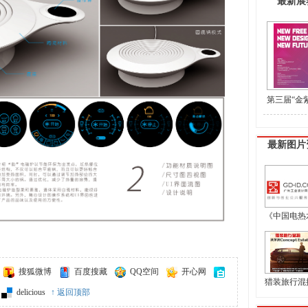
最新展
第三届“金
盟工业设计
最新图片
《中国电热水
搜狐微博
百度搜藏
QQ空间
开心网
猎装旅行混搭 
delicious
↑ 返回顶部