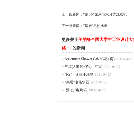
上一条新闻：
“循-环”家用节水分类洗衣机
下一条新闻：
“蜗居”电热水器
更多关于
美的杯全国大学生工业设计大
奖：
的新闻
Air-curtain Shower Cabin(淋浴房)
2011-04-27
气流(AIR FLOW)—空调
2011-04-27
“R2”—迷你小冰箱
2011-04-27
“蜗居”电热水器
2011-04-27
“滑·曲”电烤箱
2011-04-27