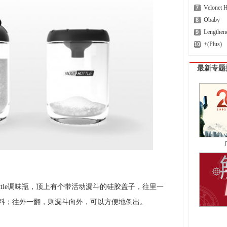
Velonet 
7
Obaby
8
Lengthen
9
+(Plus)
10
最新专题
ottle调味瓶，顶上有个带活动漏斗的硅胶盖子，往里一
料；往外一翻，则漏斗向外，可以方便地倒出。