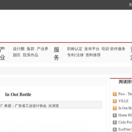
产
服
设计圈
集群
产业界
职称认定
发布平台
培训·软件服务
|
|
|
园区
院系作品
专利/法律
资料推荐
|
|
业
务
阅读排
In Out Bottle
Pico - Th
1
VILLE
2
14:49:57 来源：广东省工业设计协会
次浏览
In Out Bo
3
Home H
4
Ciclo Pro
5
EcoPrint
6