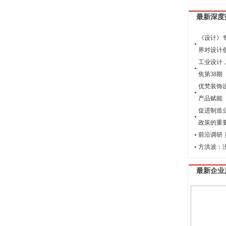
最新深度
《设计》
界对设计
工业设计
焦第38期
优梵装饰
产品赋能
促进制造
政策的重
前沿调研｜
方洪波：
最新企业