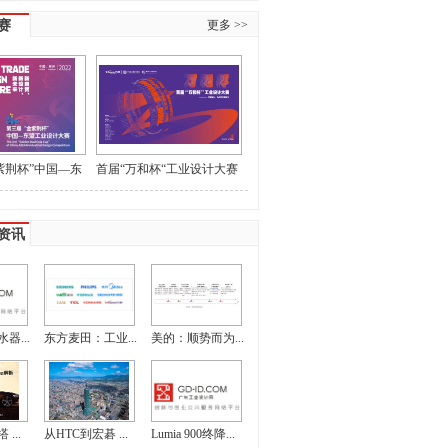
赛
更多 >>
紫荆杯”中国—东
首届“万和杯“工业设计大赛
大赛作品征集
获奖名单和最佳指导教师名
单的公示
资讯
器...
东方麦田：工业...
美的：顺势而为...
...
从HTC到宏碁 ...
Lumia 900终降...