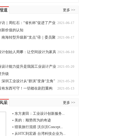
报道
更多 >>
专访｜周红石：“省长杯”促进了产业
2021-06-17
创新价值的认知
，南海转型升级新“支点”④｜委员聚
2021-06-17
设计创始人周攀：让空间设计为家具
2021-06-10
业设计能力提升是我国工业设计产业
2021-05-20
要升级
深圳工业设计从“群演”变身“主角”
2021-05-20
没有东西可守！一切都在剧烈重构
2021-05-13
风采
更多 >>
东方麦田：工业设计创新服务...
美的：顺势而为的奇迹
猎装旅行混搭 沃尔沃Concept...
从HTC到宏碁 台湾科技企业为...