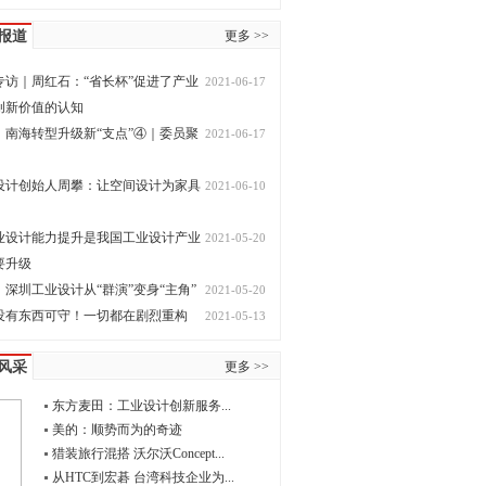
报道
更多 >>
专访｜周红石：“省长杯”促进了产业
2021-06-17
创新价值的认知
，南海转型升级新“支点”④｜委员聚
2021-06-17
设计创始人周攀：让空间设计为家具
2021-06-10
业设计能力提升是我国工业设计产业
2021-05-20
要升级
深圳工业设计从“群演”变身“主角”
2021-05-20
没有东西可守！一切都在剧烈重构
2021-05-13
风采
更多 >>
东方麦田：工业设计创新服务...
美的：顺势而为的奇迹
猎装旅行混搭 沃尔沃Concept...
从HTC到宏碁 台湾科技企业为...