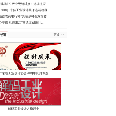
现场PK 产业无缝对接！这场泛家...
2018）十佳工业设计奖评选活动邀...
顺德农商银行杯”美丽乡村创意竞赛
匠心非遗 礼遇湛江”非遗文创设计...
报道
更多 >>
广东省工业设计协会20周年庆典专题
解码工业设计之柳冠中