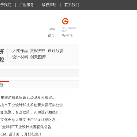
关于我们
|
广告服务
|
版权声明
|
联系我们
资
大奖作品
文献资料
设计欣赏
设计材料
创意图库
源
行
旅游形象标识 (LOGO) 和旅游...
年鹤山市工业设计和技术创新大赛征集公告
咖集聚，名企助阵，2018设计顺德D...
北京文化创意大赛文博产品设计赛区总...
“圭峰杯”工业设计大赛征集公告
国际CMF设计奖 ，开始征集！