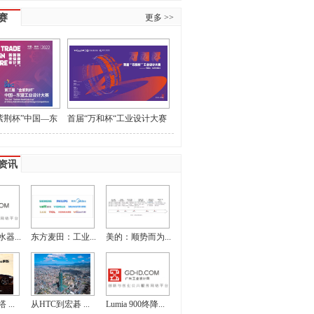
赛
更多 >>
紫荆杯”中国—东
首届“万和杯“工业设计大赛
大赛作品征集
获奖名单和最佳指导教师名
单的公示
资讯
器...
东方麦田：工业...
美的：顺势而为...
...
从HTC到宏碁 ...
Lumia 900终降...