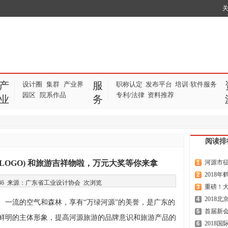
产
服
设计圈
集群
产业界
职称认定
发布平台
培训·软件服务
|
|
|
园区
院系作品
专利/法律
资料推荐
|
|
业
务
阅读排
LOGO) 和旅游吉祥物啦，万元大奖等你来拿
河源市征集
1
2018
2
08:17:46 来源：广东省工业设计协会
次浏览
重磅！大
3
2018
4
、一流的空气和森林，享有“万绿河源”的美誉，是广东的
首届新会
5
鲜明的主体形象，提高河源旅游的品牌意识和旅游产品的
2018
6