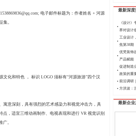
最新深度
869836@qq.com; 电子邮件标题为：作者姓名 + 河源
物征集。
《设计》
界对设计
工业设计
焦第38期
优梵装饰
产品赋能
促进制造
政策的重
化和特色 ， 标识 LOGO 须标有“河源旅游”四个汉
前沿调研｜
方洪波：
最新企业
、寓意深刻，具有强烈的艺术感染力和视觉冲击力，具
点，适宜三维动画制作、电视表现和进行 VR 视觉识别
推广。