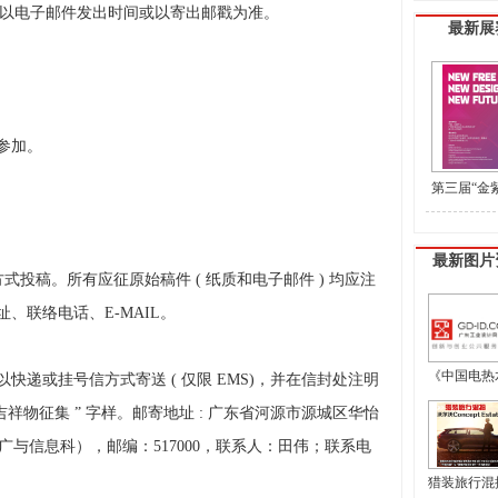
 日止，以电子邮件发出时间或以寄出邮戳为准。
最新展
参加。
第三届“金
盟工业设计
最新图片
投稿。所有应征原始稿件 ( 纸质和电子邮件 ) 均应注
、联络电话、E-MAIL。
《中国电热水
递或挂号信方式寄送 ( 仅限 EMS)，并在信封处注明
游吉祥物征集 ” 字样。邮寄地址 : 广东省河源市源城区华怡
场推广与信息科），邮编：517000，联系人：田伟；联系电
猎装旅行混搭 