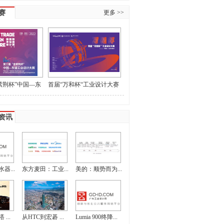
赛
更多 >>
紫荆杯”中国—东
首届“万和杯“工业设计大赛
大赛作品征集
获奖名单和最佳指导教师名
单的公示
资讯
器...
东方麦田：工业...
美的：顺势而为...
...
从HTC到宏碁 ...
Lumia 900终降...