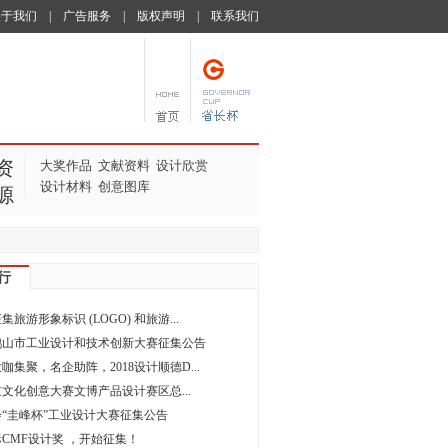
关于我们
|
广告服务
|
版权声明
|
联系我们
资
大奖作品
文献资料
设计欣赏
设计材料
创意图库
源
行
旅游形象标识 (LOGO) 和旅游...
年鹤山市工业设计和技术创新大赛征集公告
咖集聚，名企助阵，2018设计顺德D...
北京文化创意大赛文博产品设计赛区总...
“圭峰杯”工业设计大赛征集公告
国际CMF设计奖 ，开始征集！