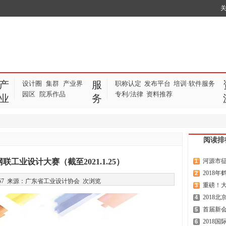
产
服
设计圈
集群
产业界
职称认定
发布平台
培训·软件服务
|
|
|
园区
院系作品
专利/法律
资料推荐
|
|
业
务
阅读排
网联工业设计大赛（截至2021.1.25）
河源市征集
1
2018
2
17:48:57 来源：广东省工业设计协会
次浏览
重磅！大
3
2018
4
首届新会
5
2018
6