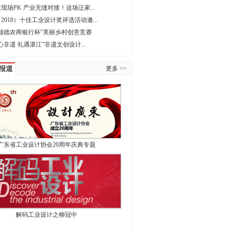
现场PK 产业无缝对接！这场泛家...
2018）十佳工业设计奖评选活动邀...
顺德农商银行杯”美丽乡村创意竞赛
匠心非遗 礼遇湛江”非遗文创设计...
报道
更多 >>
广东省工业设计协会20周年庆典专题
解码工业设计之柳冠中