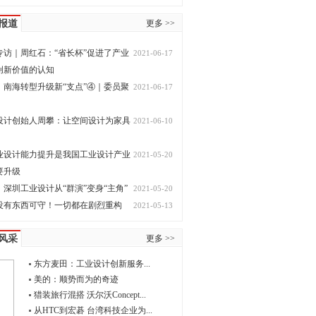
报道
更多 >>
专访｜周红石：“省长杯”促进了产业
2021-06-17
创新价值的认知
，南海转型升级新“支点”④｜委员聚
2021-06-17
设计创始人周攀：让空间设计为家具
2021-06-10
业设计能力提升是我国工业设计产业
2021-05-20
要升级
深圳工业设计从“群演”变身“主角”
2021-05-20
没有东西可守！一切都在剧烈重构
2021-05-13
风采
更多 >>
东方麦田：工业设计创新服务...
美的：顺势而为的奇迹
猎装旅行混搭 沃尔沃Concept...
从HTC到宏碁 台湾科技企业为...