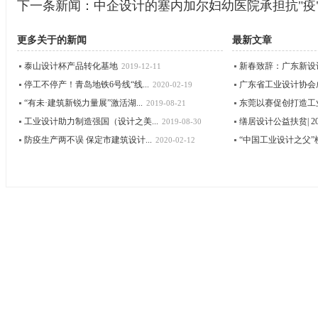
下一条新闻：
中企设计的塞内加尔妇幼医院承担抗"疫
更多关于
的新闻
最新文章
泰山设计杯产品转化基地
新春致辞：广东新设
2019-12-11
停工不停产！青岛地铁6号线“线...
广东省工业设计协会成立
2020-02-19
“有未·建筑新锐力量展”激活湖...
东莞以赛促创打造工
2019-08-21
工业设计助力制造强国（设计之美...
缮居设计公益扶贫| 202
2019-08-30
防疫生产两不误 保定市建筑设计...
“中国工业设计之父”柳
2020-02-12