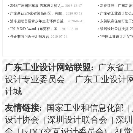
2018广州国际车展-汽车设计师之...
新春致辞：广东新设
2018-12-17
广东新认定6家省级高新区，有韶...
广东省工业设计协会成立
2020-03-19
浦东启动首届青少年生态环保公益...
东莞以赛促创打造工
2020-07-15
“2019 DiD Award（东莞杯）国...
缮居设计公益扶贫| 202
2019-05-10
任正非向习近平汇报发言
“中国工业设计之父”柳
2019-07-04
广东工业设计网站联盟:
广东省工
设计专业委员会
|
广东工业设计
计城
友情链接:
国家工业和信息化部
|
设计协会
|
深圳设计联合会
|
深圳
全
|
IxDC(交互设计委员会)
|
视觉