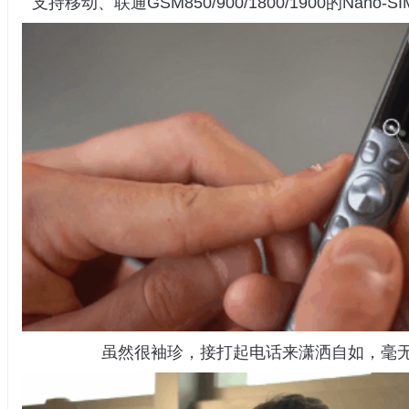
支持移动、联通GSM850/900/1800/1900的Nano
虽然很袖珍，接打起电话来潇洒自如，毫