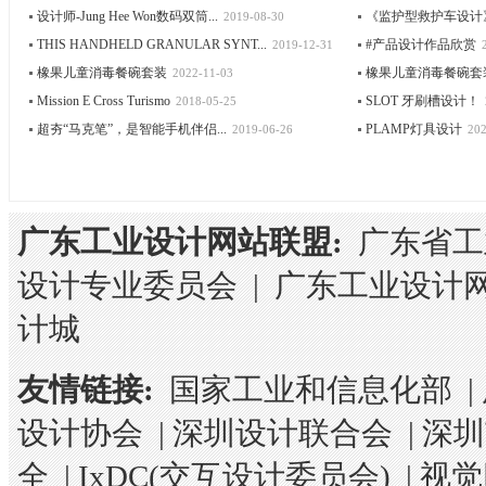
设计师-Jung Hee Won数码双筒...
《监护型救护车设计》
2019-08-30
THIS HANDHELD GRANULAR SYNT...
#产品设计作品欣赏
2019-12-31
橡果儿童消毒餐碗套装
橡果儿童消毒餐碗套
2022-11-03
Mission E Cross Turismo
SLOT 牙刷槽设计！
2018-05-25
超夯“马克笔”，是智能手机伴侣...
PLAMP灯具设计
2019-06-26
202
广东工业设计网站联盟:
广东省工
设计专业委员会
|
广东工业设计
计城
友情链接:
国家工业和信息化部
|
设计协会
|
深圳设计联合会
|
深圳
全
|
IxDC(交互设计委员会)
|
视觉