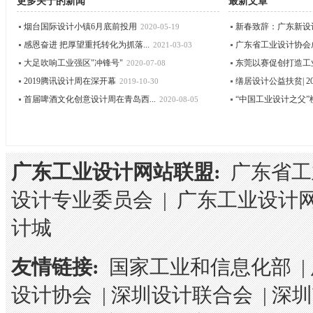
更多关于
的新闻
最新文章
烟台国际设计小镇6月底前投用
新春致辞：广东新设
2020-05-19
感恩奋进 把厚望重托转化为抓落...
广东省工业设计协会成立
2021-03-03
大足吹响工业强区"冲锋号"
东莞以赛促创打造工
2020-07-08
2019腾讯设计周在深开幕
缮居设计公益扶贫| 202
2019-10-30
首届啤酒文化创意设计周在青岛西...
“中国工业设计之父”柳
2020-08-05
广东工业设计网站联盟:
广东省工
设计专业委员会
|
广东工业设计
计城
友情链接:
国家工业和信息化部
|
设计协会
|
深圳设计联合会
|
深圳