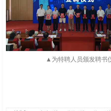
▲为特聘人员颁发聘书