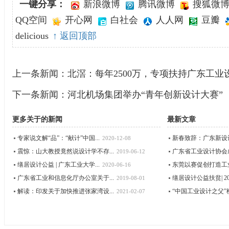
一键分享：
新浪微博
腾讯微博
搜狐微
QQ空间
开心网
白社会
人人网
豆瓣
delicious
↑ 返回顶部
上一条新闻：
北滘：每年2500万，专项扶持广东工业
下一条新闻：
河北机场集团举办“青年创新设计大赛”
更多关于
的新闻
最新文章
专家说文解“品”：“献计”中国...
新春致辞：广东新设
2020-12-08
震惊：山大教授竟然说设计学不存...
广东省工业设计协会成立
2019-06-12
缮居设计公益 | 广东工业大学...
东莞以赛促创打造工
2020-06-16
广东省工业和信息化厅办公室关于...
缮居设计公益扶贫| 202
2019-08-01
解读：印发关于加快推进张家湾设...
“中国工业设计之父”柳
2021-02-07