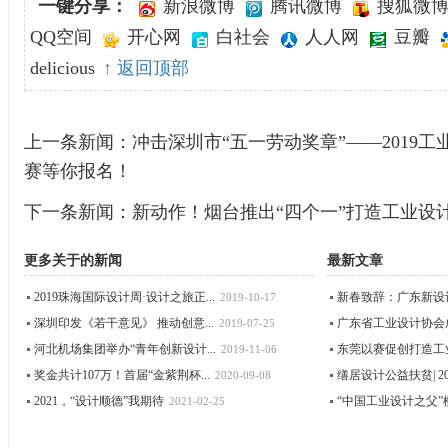
一键分享：
新浪微博
腾讯微博
搜狐微
QQ空间
开心网
白社会
人人网
豆瓣
delicious
↑ 返回顶部
上一条新闻：
冲击深圳市“五一劳动奖章”——2019
赛等你报名！
下一条新闻：
新动作！烟台推出“四个一”打造工业设
更多关于
的新闻
最新文章
2019珠海国际设计周·设计之旅正...
新春致辞：广东新设
2019-10-17
深圳印发《若干意见》 推动创意...
广东省工业设计协会成立
2019-07-25
河北机场集团举办“青年创新设计...
东莞以赛促创打造工
2019-11-06
奖金共计107万！首届“金紫荆杯...
缮居设计公益扶贫| 202
2020-09-08
2021，“设计顺德”我期待
“中国工业设计之父”柳
2021-02-25