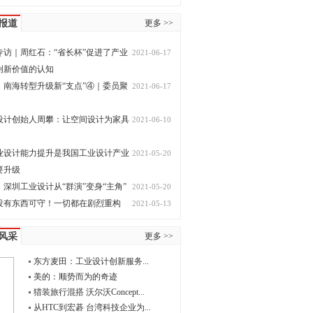
报道
更多 >>
专访｜周红石：“省长杯”促进了产业
2021-06-17
创新价值的认知
，南海转型升级新“支点”④｜委员聚
2021-06-17
设计创始人周攀：让空间设计为家具
2021-06-10
业设计能力提升是我国工业设计产业
2021-05-20
要升级
深圳工业设计从“群演”变身“主角”
2021-05-20
没有东西可守！一切都在剧烈重构
2021-05-13
风采
更多 >>
东方麦田：工业设计创新服务...
美的：顺势而为的奇迹
猎装旅行混搭 沃尔沃Concept...
从HTC到宏碁 台湾科技企业为...