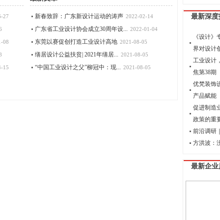
新春致辞：广东新设计运动的涛声
最新深度
6-27
2022-02-14
广东省工业设计协会成立30周年设...
6
2022-01-04
《设计》
东莞以赛促创打造工业设计高地
1-08
2021-08-05
界对设计
缮居设计公益扶贫| 2021年缮居...
8
2021-08-05
工业设计
“中国工业设计之父”柳冠中：现...
4-15
2021-08-05
焦第38期
优梵装饰
产品赋能
促进制造
政策的重
前沿调研｜
方洪波：
最新企业