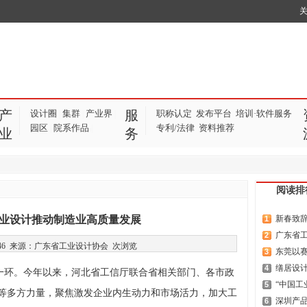
产
服
设计圈
集群
产业界
职称认定
发布平台
培训·软件服务
|
|
|
园区
院系作品
专利/法律
资料推荐
|
|
业
务
阅读排
业设计推动制造业高质量发展
新春致
1
广东省工
2
11:47:46 来源：广东省工业设计协会
次浏览
东莞以
3
缮居设计
4
环。今年以来，河北省工信厅联合省相关部门、各市政
“中国工
5
等多方力量，聚焦激发企业内生动力和市场活力，加大工
深圳产品
6