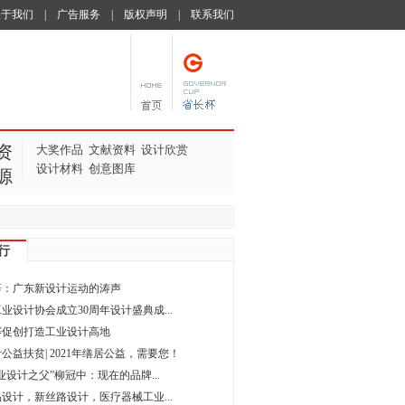
关于我们
|
广告服务
|
版权声明
|
联系我们
资
大奖作品
文献资料
设计欣赏
设计材料
创意图库
源
行
辞：广东新设计运动的涛声
业设计协会成立30周年设计盛典成...
赛促创打造工业设计高地
公益扶贫| 2021年缮居公益，需要您！
业设计之父”柳冠中：现在的品牌...
设计，新丝路设计，医疗器械工业...