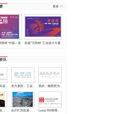
赛
更多 >>
紫荆杯”中国—东
首届“万和杯“工业设计大赛
大赛作品征集
获奖名单和最佳指导教师名
单的公示
资讯
器...
东方麦田：工业...
美的：顺势而为...
...
从HTC到宏碁 ...
Lumia 900终降...